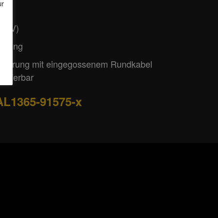
ur
R91
-32V)
ührung
sführung mit eingegossenem Rundkabel
lieferbar
AL1365-91575-x