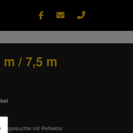
 m / 7,5 m
abel
rungsleuchte mit Reflektor
n