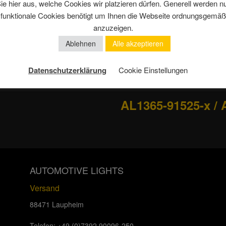
ie hier aus, welche Cookies wir platzieren dürfen. Generell werden n
Zulassung ECE-
funktionale Cookies benötigt um Ihnen die Webseite ordnungsgemäß
Multivoltage (10V
anzuzeigen.
Ablehnen
Alle akzeptieren
Heavy Duty Ausf
Quadratische Au
Datenschutzerklärung
Cookie Einstellungen
in versch. Längen 
AL1365-91525-x / 
AUTOMOTIVE LIGHTS
Versand
88471 Laupheim
Telefon: +49 (0)7392 90096-250